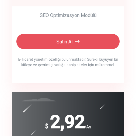
SEO Optimizasyon Modülü
Satın Al
E-Ticaret yönetim özelliği bulunmaktadır. Sürekli büyüyen bir
kitleye ve çevrimiçi varlığa sahip siteler için mükemmel.
crm auto cync
click to call back
240
2,92
$
$
/year
/Ay
track energy costs