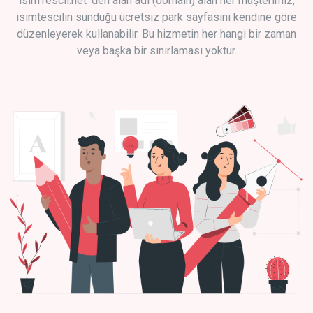
isimTescil.net 'den alan adı (domain) alan her müşterimiz,
isimtescilin sunduğu ücretsiz park sayfasını kendine göre
düzenleyerek kullanabilir. Bu hizmetin her hangi bir zaman
veya başka bir sınırlaması yoktur.