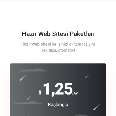
Hazır Web Sitesi Paketleri
Hazır web sitesi ile işinizi dijitale taşıyın!
Tek tıkla, otomatik!
Free
1,25
$
/Ay
Basic
Başlangıç