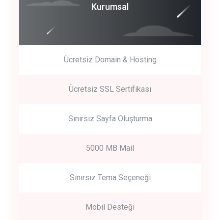
Coroprate
Kurumsal
predictive dialing
Ücretsiz Domain & Hosting
Get Started
Ücretsiz SSL Sertifikası
Start by trying our service for 30 days free trial no credit card
required.
Sınırsız Sayfa Oluşturma
5000 MB Mail
Sınırsız Tema Seçeneği
Mobil Desteği