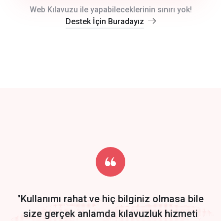
crm auto cync
Web Kılavuzu ile yapabileceklerinin sınırı yok!
Destek İçin Buradayız
click to call back
track energy costs
predictive dialing
Get Started
Start by trying our service for 30 days free trial no credit card
required.
"Kullanımı rahat ve hiç bilginiz olmasa bile
size gerçek anlamda kılavuzluk hizmeti